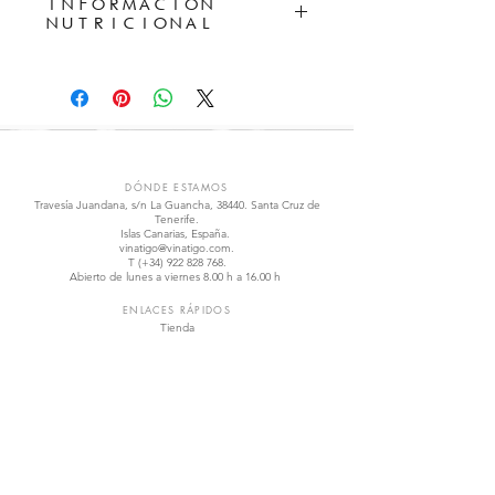
INFORMACIÓN
NUTRICIONAL
Ingredientes: Uvas; Contiene Sulfitos
Por 100 ml
Graduación alcohólica
: 12 %
VIÑÁTIGO
DÓNDE ESTAMOS
Travesía Juandana, s/n La Guancha, 38440. Santa Cruz de
Tenerife.
Islas Canarias, España.
vinatigo@vinatigo.com
.
T
(+34)
922 828 768
.
Abierto de lunes a viernes 8.00 h a 16.00 h
ENLACES RÁPIDOS
Tienda
Los Vinos
La Variedades
Visítanos
Contáctanos
Política de Calidad
REDES SOCIALES
Facebook
Instagram
Twitter
YouTube