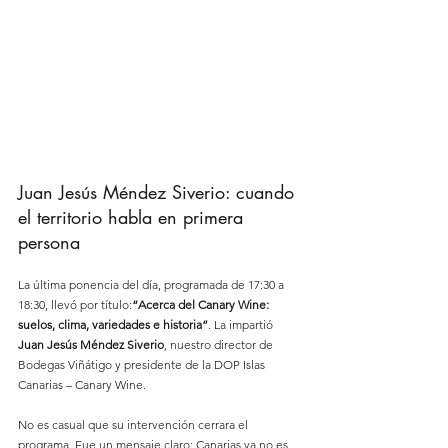
Juan Jesús Méndez Siverio: cuando 
el territorio habla en primera 
persona
La última ponencia del día, programada de 17:30 a 
18:30, llevó por título:
“Acerca del Canary Wine: 
suelos, clima, variedades e historia”
. La impartió 
Juan Jesús Méndez Siverio
, nuestro director de 
Bodegas Viñátigo y presidente de la DOP Islas 
Canarias – Canary Wine. 
No es casual que su intervención cerrara el 
programa. Fue un mensaje claro: Canarias ya no es 