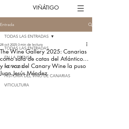
VIÑÁTIGO
Entrada
TODAS LAS ENTRADAS
28 oct 2025
3 min de lectura
TODAS LAS ENTRADAS
The Wine Gallery 2025: Canarias
EN LA PRENSA
como sala de catas del Atlántico…
y la voz del Canary Wine la puso
NOTICIAS
Juan Jesús Méndez
HISTORIA DEL VINO DE CANARIAS
VITICULTURA