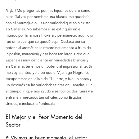
R: ¡Uf! Me preguntas por mis hijos, los quiero como 
hijos. Tal vez por nombrar una blanca, me quedaría 
con el Marmajuelo. Es una variedad que solo existe 
en Canarias. No sabemos si se extinguió en el 
mundo por la famosa filoxera y permaneció aquí, o si 
fue un cruce que se quedó aquí. Destaca por su 
potencial aromático (extraordinariamente a fruta de 
la pasión, maracuyá) y esa boca tan larga. Creo que 
España es muy deficiente en variedades blancas y 
en Canarias tenemos un potencial impresionante. Si 
me voy a tintos, yo creo que el Vijariego Negro. Lo 
recuperamos en la isla de El Hierro, y fue un antes y 
un después en las variedades tintas en Canarias. Fue 
el trampolín que nos ayudó a ser conocidos fuera y a 
entrar en mercados tan difíciles como Estados 
Unidos, o incluso la Península.
El Mejor y el Peor Momento del 
Sector
P: Vivimos un buen momento, el sector 