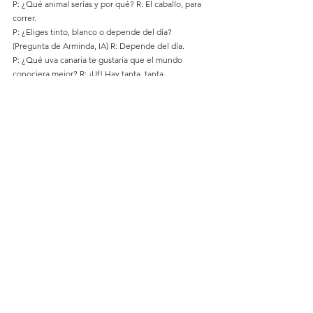
P: ¿Qué animal serías y por qué? R: El caballo, para 
correr.
P: ¿Eliges tinto, blanco o depende del día? 
(Pregunta de Arminda, IA) R: Depende del día.
P: ¿Qué uva canaria te gustaría que el mundo 
conociera mejor? R: ¡Uf! Hay tanta, tanta...
P: ¿Qué le dirías a alguien que dice "no me gusta el 
vino"? (Pregunta de Arminda, IA) R: Uy, que está 
muy equivocado, que hay un mundo apasionante, 
que no se lo pierda.
P: ¿Por qué brindas hoy? (Pregunta de Arminda, IA) 
R: Por la mujer rural.
P: Elena, ¿tú ves venir un vino malo? R: Sí. Cuando 
cato en un restaurante, solo por el olor o el aroma 
que tiene, ya sé si el vino está bien o mal. No hace 
falta probarlo.
P: ¿Hay vinos que le pueden gustar a casi todo el 
mundo? R: Sí. Un vino que sea aromático, sin mucha 
complejidad ni mucha madera, es un vino más fácil 
de beber, que llega a más consumidores.
P: ¿Cuál ha sido el último vino que has probado que 
has dicho "Wow"? R: El Pernat blanco y rosado que 
estamos elaborando ahora. Mira que no soy mucho 