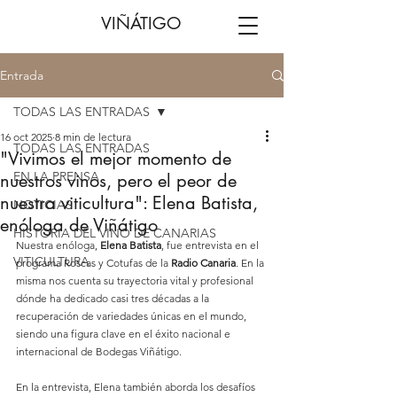
VIÑÁTIGO
Entrada
TODAS LAS ENTRADAS
16 oct 2025
8 min de lectura
TODAS LAS ENTRADAS
"Vivimos el mejor momento de
EN LA PRENSA
nuestros vinos, pero el peor de
nuestra viticultura": Elena Batista,
NOTICIAS
enóloga de Viñátigo
HISTORIA DEL VINO DE CANARIAS
Nuestra enóloga, 
Elena Batista
, fue entrevista en el 
VITICULTURA
programa Roscas y Cotufas de la 
Radio Canaria
. En la 
misma nos cuenta su trayectoria vital y profesional 
dónde ha dedicado casi tres décadas a la 
recuperación de variedades únicas en el mundo, 
siendo una figura clave en el éxito nacional e 
internacional de Bodegas Viñátigo.
En la entrevista, Elena también aborda los desafíos 