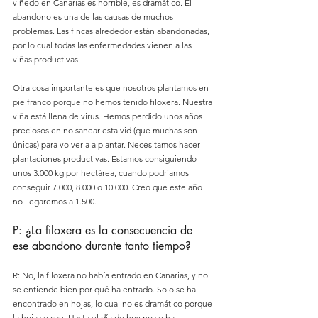
viñedo en Canarias es horrible, es dramático. El 
abandono es una de las causas de muchos 
problemas. Las fincas alrededor están abandonadas, 
por lo cual todas las enfermedades vienen a las 
viñas productivas.
Otra cosa importante es que nosotros plantamos en 
pie franco porque no hemos tenido filoxera. Nuestra 
viña está llena de virus. Hemos perdido unos años 
preciosos en no sanear esta vid (que muchas son 
únicas) para volverla a plantar. Necesitamos hacer 
plantaciones productivas. Estamos consiguiendo 
unos 3.000 kg por hectárea, cuando podríamos 
conseguir 7.000, 8.000 o 10.000. Creo que este año 
no llegaremos a 1.500.
P: ¿La filoxera es la consecuencia de 
ese abandono durante tanto tiempo?
R: No, la filoxera no había entrado en Canarias, y no 
se entiende bien por qué ha entrado. Solo se ha 
encontrado en hojas, lo cual no es dramático porque 
la hoja se cae. Hasta el día de hoy no se ha 