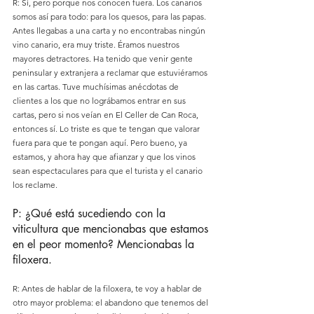
R: Sí, pero porque nos conocen fuera. Los canarios 
somos así para todo: para los quesos, para las papas. 
Antes llegabas a una carta y no encontrabas ningún 
vino canario, era muy triste. Éramos nuestros 
mayores detractores. Ha tenido que venir gente 
peninsular y extranjera a reclamar que estuviéramos 
en las cartas. Tuve muchísimas anécdotas de 
clientes a los que no lográbamos entrar en sus 
cartas, pero si nos veían en El Celler de Can Roca, 
entonces sí. Lo triste es que te tengan que valorar 
fuera para que te pongan aquí. Pero bueno, ya 
estamos, y ahora hay que afianzar y que los vinos 
sean espectaculares para que el turista y el canario 
los reclame.
P: ¿Qué está sucediendo con la 
viticultura que mencionabas que estamos 
en el peor momento? Mencionabas la 
filoxera.
R: Antes de hablar de la filoxera, te voy a hablar de 
otro mayor problema: el abandono que tenemos del 