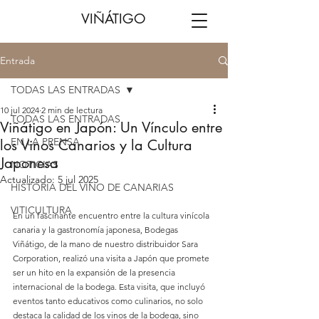
VIÑÁTIGO
Entrada
TODAS LAS ENTRADAS
10 jul 2024
2 min de lectura
TODAS LAS ENTRADAS
Viñátigo en Japón: Un Vínculo entre
EN LA PRENSA
los Vinos Canarios y la Cultura
Japonesa
NOTICIAS
Actualizado:
5 jul 2025
HISTORIA DEL VINO DE CANARIAS
VITICULTURA
En un fascinante encuentro entre la cultura vinícola 
canaria y la gastronomía japonesa, Bodegas 
Viñátigo, de la mano de nuestro distribuidor Sara 
Corporation, realizó una visita a Japón que promete 
ser un hito en la expansión de la presencia 
internacional de la bodega. Esta visita, que incluyó 
eventos tanto educativos como culinarios, no solo 
destaca la calidad de los vinos de la bodega, sino 