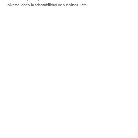
universalidad y la adaptabilidad de sus vinos. Esta 
visita es un testimonio del espíritu pionero de 
Bodegas Viñátigo y su dedicación a llevar la esencia 
de los vinos canarios a nuevas fronteras.
NOTICIAS
Ver todo
Entradas recientes