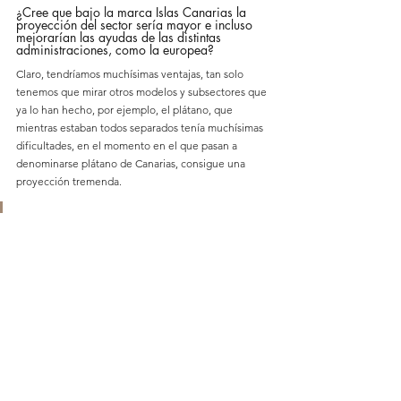
¿Cree que bajo la marca Islas Canarias la 
proyección del sector sería mayor e incluso 
mejorarían las ayudas de las distintas 
administraciones, como la europea?
Claro, tendríamos muchísimas ventajas, tan solo 
tenemos que mirar otros modelos y subsectores que 
ya lo han hecho, por ejemplo, el plátano, que 
mientras estaban todos separados tenía muchísimas 
dificultades, en el momento en el que pasan a 
denominarse plátano de Canarias, consigue una 
proyección tremenda.
A mí me da pena del sector vitivinícola cuando se 
siente súper satisfecho haciendo una fiesta en un 
barrio y ese es el máximo de su exponente en 
proyección, mientras que veo al plátano 
esponsorizando al baloncesto.
Para mí está clarísima la diferencia de dimensión y 
mientras los operadores no se den cuenta de esta 
situación, cambien su forma de pensar y luchen por 