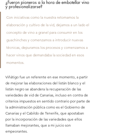
¿Fueron pioneros a la hora de embotellar vino 
y profesionalizarse?
Con iniciativas como la nuestra retomamos la 
elaboración y cultivo de la vid, dejamos a un lado el 
concepto de vino a granel para consumir en los 
guachinches y comenzamos a introducir nuevas 
técnicas, depuramos los procesos y comenzamos a 
hacer vinos que demandaba la sociedad en esos 
momentos.
Viñátigo fue un referente en ese momento, a partir 
de mejorar las elaboraciones del listán blanco y el 
listán negro se abandera la recuperación de las 
variedades de vid de Canarias, incluso en contra de 
criterios impuestos en sentido contrario por parte de 
la administración pública como es el Gobierno de 
Canarias y el Cabildo de Tenerife, que apostaban 
por la incorporación de las variedades que ellos 
llamaban mejorantes, que a mi juicio son 
empeorantes.