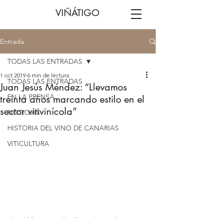
VIÑÁTIGO
Entrada
TODAS LAS ENTRADAS
1 oct 2019
6 min de lectura
TODAS LAS ENTRADAS
Juan Jesús Méndez: “Llevamos
EN LA PRENSA
treinta años marcando estilo en el
sector vitivinícola”
NOTICIAS
HISTORIA DEL VINO DE CANARIAS
VITICULTURA