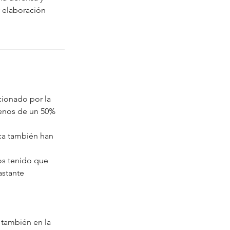
 elaboración 
ionado por la 
menos de un 50% 
ca también han 
os tenido que 
astante 
 también en la 