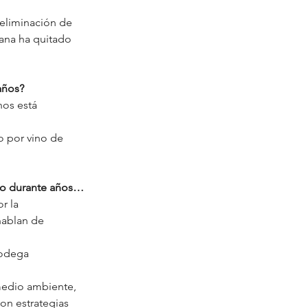
eliminación de 
ana ha quitado 
años?
os está 
 por vino de 
do durante años… 
r la 
hablan de 
bodega 
medio ambiente, 
on estrategias 