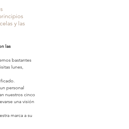
s 
rincipios 
elas y las 
n las 
emos bastantes 
sitas lunes, 
ficado. 
un personal 
an nuestros cinco 
evarse una visión 
estra marca a su 