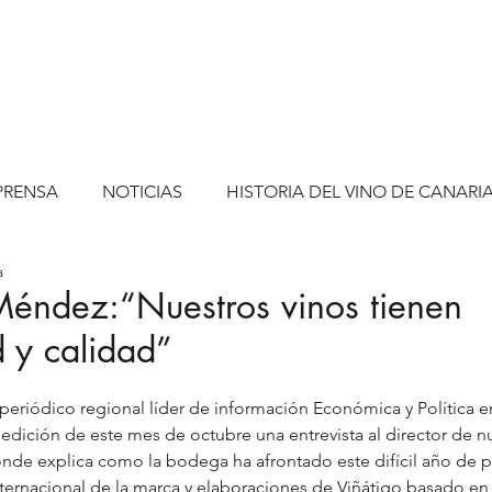
PRENSA
NOTICIAS
HISTORIA DEL VINO DE CANARI
a
Méndez:“Nuestros vinos tienen
d y calidad”
l periódico regional líder de información Económica y Política en 
 edición de este mes de octubre una entrevista al director de n
onde explica como la bodega ha afrontado este difícil año de p
ternacional de la marca y elaboraciones de Viñátigo basado en 