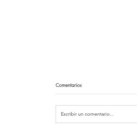
Comentarios
Escribir un comentario...
El Mundo elige Viñátigo